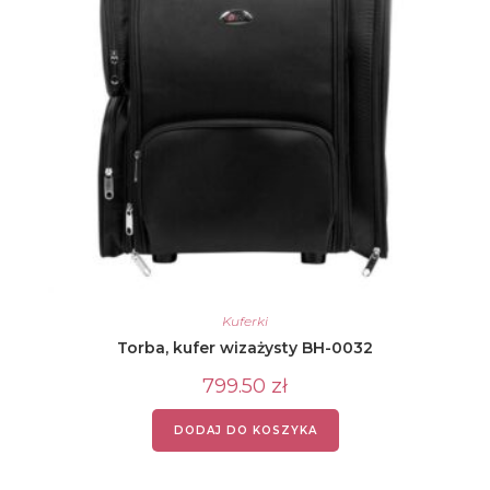
Kuferki
Torba, kufer wizażysty BH-0032
799.50
zł
DODAJ DO KOSZYKA